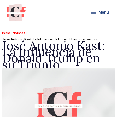
Ir
al
Menú
contenido
Inicio
Noticias
José Antonio Kast: La Influencia de Donald Trump en su Triunfo
José Antonio Kast:
La Influencia de
Donald Trump en
su Triunfo