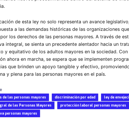
ia.
icación de esta ley no solo representa un avance legislativo
puesta a las demandas históricas de las organizaciones qu
por los derechos de las personas mayores. A través de es
va integral, se sienta un precedente alentador hacia un tra
to y equitativo de los adultos mayores en la sociedad. Con 
ción ahora en marcha, se espera que se implementen progr
gias que brinden un apoyo tangible y efectivo, promoviendo
gna y plena para las personas mayores en el país.
e
s de las personas mayores
discriminación por edad
ley de envejec
egral de las Personas Mayores
protección laboral personas mayores
tiva personas mayores