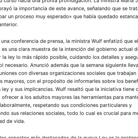
su curso hacia una pronta promulgación. La ministra María 
brayó la importancia de este avance, señalando que se trat
bar un proceso muy esperado» que había quedado estanc
anterior.
una conferencia de prensa, la ministra Wulf enfatizó que el
 es una clara muestra de la intención del gobierno actual d
 la ley lo más rápido posible, cuidando los detalles y ase
rol necesario. Anunció además que la semana siguiente llev
uniones con diversas organizaciones sociales que trabajan
s mayores, con el propósito de informarles sobre los benef
 ley y sus implicancias. Wulf resaltó que la iniciativa tiene
o ofrecer a los adultos mayores las herramientas para mant
 laboralmente, respetando sus condiciones particulares y
do sus relaciones sociales, todo lo cual es crucial para m
ad de vida.
los aspectos más destacados de la nueva Ley es la protec