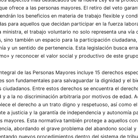
que ofrece a las personas mayores. El retiro del veto garan
endrán los beneficios en materia de trabajo flexible y cond
as para aquellos que decidan participar en la fuerza labora
 ministra, el trabajo voluntario no solo representa una vía 
, sino también un espacio para la participación ciudadana, 
ía y un sentido de pertenencia. Esta legislación busca erra
mo» y reconocer el valor social y productivo de este grupo
Integral de las Personas Mayores incluye 15 derechos espec
les son fundamentales para salvaguardar la dignidad y el bi
s ciudadanos. Entre estos derechos se encuentra el derecho
d y a la no discriminación arbitraria por motivos de edad. 
blece el derecho a un trato digno y respetuoso, así como e
te a justicia y la garantía de independencia y autonomía pa
s mayores. Esta normativa también protege a aquellos con
ncia, abordando el grave problema del abandono social y
ntando nuevos procedimientos dentro del sistema de tribu