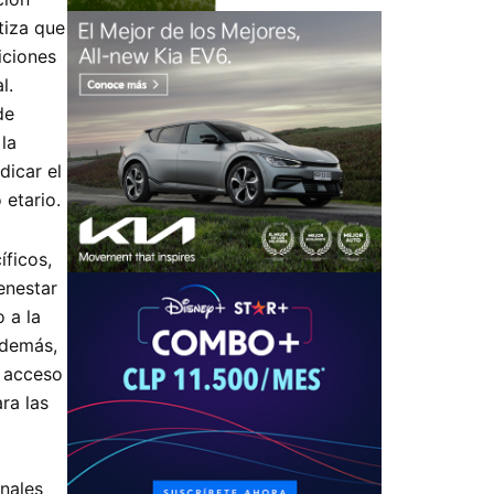
tiza que
iciones
l.
de
la
dicar el
 etario.
íficos,
enestar
 a la
Además,
l acceso
ra las
nales