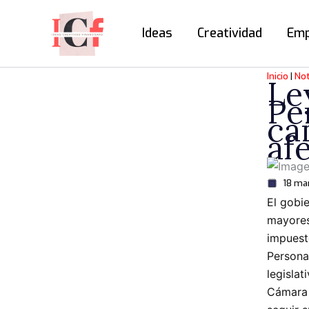
Ir
al
Ideas
Creatividad
Emp
contenido
Inicio
Not
Le
Pe
ca
af
18 ma
El gobi
mayores 
impuest
Persona
legisla
Cámara 