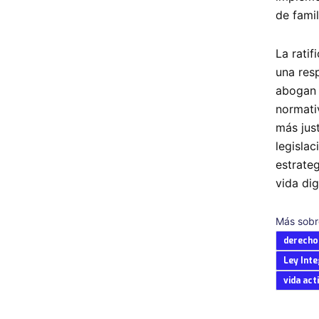
de famil
La ratif
una res
abogan 
normati
más jus
legisla
estrate
vida di
Más sobr
derecho
Ley Int
vida ac