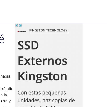
é
 había
 trámite
n la
nado y