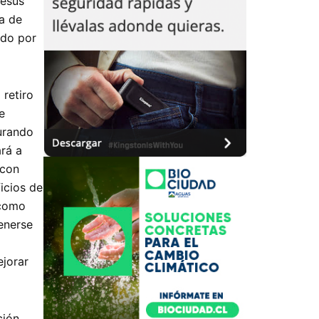
Jesús
a de
ado por
 retiro
e
gurando
ará a
 con
icios de
 como
enerse
ejorar
ción