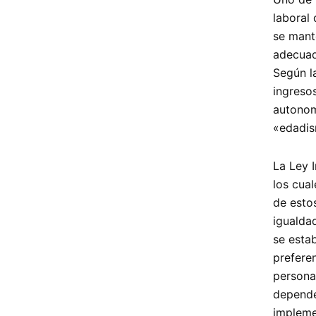
laboral 
se mant
adecuad
Según la
ingresos
autonom
«edadis
La Ley 
los cua
de esto
igualda
se esta
preferen
persona
depende
impleme