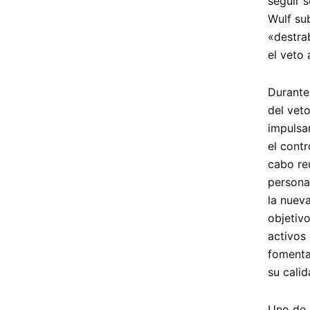
seguir 
Wulf su
«destra
el veto 
Durante 
del veto
impulsar
el cont
cabo re
persona
la nueva
objetiv
activos
fomentan
su calid
Uno de 