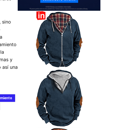
, sino
e
ta
tamiento
la
amas y
 así una
imiento