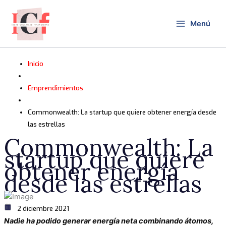
Ir
al
Menú
contenido
Inicio
Emprendimientos
Commonwealth: La startup que quiere obtener energía desde
las estrellas
Commonwealth: La
startup que quiere
obtener energía
desde las estrellas
2 diciembre 2021
Nadie ha podido generar energía neta combinando átomos,