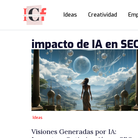
Ir
al
Ideas
Creatividad
Emp
contenido
impacto de IA en SE
Ideas
Visiones Generadas por IA: